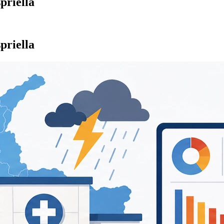
priella
priella