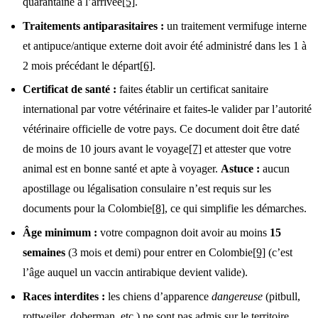
quarantaine à l’arrivée
[5]
.
Traitements antiparasitaires :
un traitement vermifuge interne
et antipuce/antique externe doit avoir été administré dans les 1 à
2 mois précédant le départ
[6]
.
Certificat de santé :
faites établir un certificat sanitaire
international par votre vétérinaire et faites-le valider par l’autorité
vétérinaire officielle de votre pays. Ce document doit être daté
de moins de 10 jours avant le voyage
[7]
et attester que votre
animal est en bonne santé et apte à voyager.
Astuce :
aucun
apostillage ou légalisation consulaire n’est requis sur les
documents pour la Colombie
[8]
, ce qui simplifie les démarches.
Âge minimum :
votre compagnon doit avoir au moins
15
semaines
(3 mois et demi) pour entrer en Colombie
[9]
(c’est
l’âge auquel un vaccin antirabique devient valide).
Races interdites :
les chiens d’apparence
dangereuse
(pitbull,
rottweiler, doberman, etc.) ne sont pas admis sur le territoire