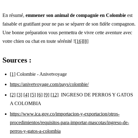
En résumé,
emmener son animal de compagnie en Colombie
est
faisable et gratifiant pour ne pas se séparer de son fidèle compagnon.
Une bonne préparation vous permettra de vivre cette aventure avec
votre chien ou chat en toute sérénité !
[16]
[8]
Sources :
[1]
Colombie - Anivetvoyage
https://anivetvoyage.com/pays/colombie/
[2]
[3]
[4]
[5]
[6]
[9]
[12]
INGRESO DE PERROS Y GATOS
A COLOMBIA
https://www.ica.gov.co/importacion-y-exportacion/otros-
procedimientos/requisitos-para-importar-mascotas/ingreso-de-
perros-y-gatos-a-colombia