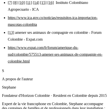
[7]
[8]
[10]
[11]
[14]
[15]
[16]
Instituto Colombiano
Agropecuario - ICA
https://www.ica.gov.co/noticias/requisitos-ica-importacion-
mascotas-colombia
[13]
amener ses animaux de compagnie en colombie - Forum
Colombie - Expat.com
https://www.expat.com/fr/forum/amerique-du-
sud/colombie/575513-amener-ses-animaux-de-compagnie-en-
colombie.html
S
A propos de l'auteur
Stephane
Fondateur d'Horizon Colombie
·
Resident en Colombie depuis 2015
Expert de la vie francophone en Colombie, Stephane accompagne
des centaines de familles et de professionnels dans leur installation :