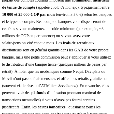
plupart des comptes courants imposent une
commission mensuelle
de tenue de compte
(appelée
cuota de manejo
), typiquement entre
10 000 et 25 000 COP par mois
(environ 3 à 6 €) selon les banques
et le type de compte. Beaucoup de banques vous dispenseront de
ces frais si vous maintenez un solde minimum (par exemple, ~3
millions de COP en permanence) ou si vous avez votre
salaire/pension viré chaque mois. Les
frais de retrait
aux
distributeurs sont en général gratuits dans les GAB de votre propre
banque, mais une petite commission peut s’appliquer si vous utilisez
le distributeur d’une banque tierce (quelques milliers de pesos par
retrait). À noter que les néobanques comme Nequi, Daviplata ou
Movii n’ont pas de frais mensuels et offrent les retraits gratuitement
(souvent via le réseau d’ATM tiers
Servibanca
). En revanche, elles
peuvent avoir des
plafonds
d’utilisation (montant maximal de
transactions mensuelles) si vous n’avez pas fourni certains
justificatifs. Enfin, les
cartes bancaires
: quasiment toutes les